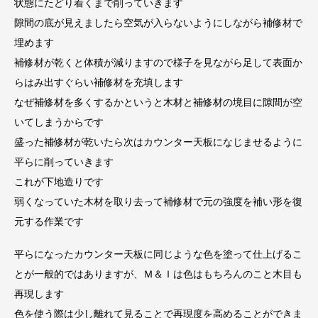
状態にたどり着くまで削っていきます
隙間の底が見えましたら空気が入らないようにしながら補修材で
埋めます
補修材が乾くと体積が減りますので様子を見ながら足して表面か
らはみ出すぐらい補修材を充填します
なぜ補修材を多くするかというと木材と補修材の境目に隙間が空
いてしまうからです
盛った補修材が乾いたら次はカウンター天板になじませるように
平らに削っていきます
これが下地造りです
弱くなっていた木材を取り去って補修材で元の強度を補い形を復
元する作業です
平らになったカウンター天板に同じような色を塗って仕上げるこ
とが一般的ではありますが、Ｍ＆Ｉは色はもちろんのこと木目も
再現します
色を使う際は少し離れて見ることで再現度を高めることができま