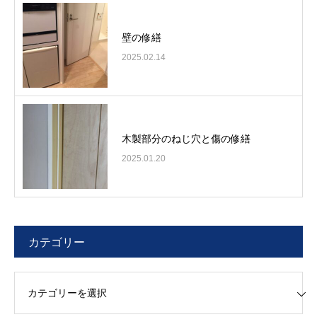
壁の修繕
2025.02.14
木製部分のねじ穴と傷の修繕
2025.01.20
カテゴリー
リー