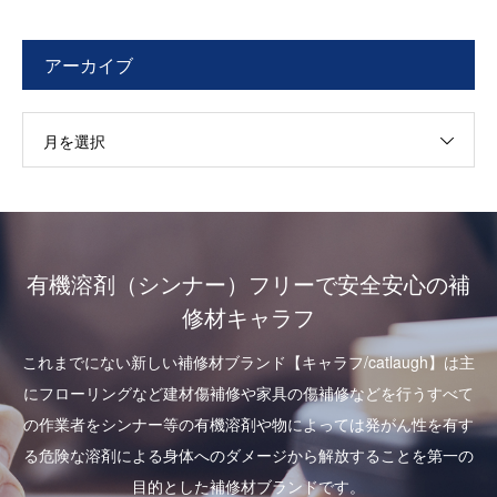
アーカイブ
月を選択
有機溶剤（シンナー）フリーで安全安心の補
修材キャラフ
これまでにない新しい補修材ブランド【キャラフ/catlaugh】は主
にフローリングなど建材傷補修や家具の傷補修などを行うすべて
の作業者をシンナー等の有機溶剤や物によっては発がん性を有す
る危険な溶剤による身体へのダメージから解放することを第一の
目的とした補修材ブランドです。