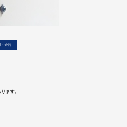
材・金属
？
あります。