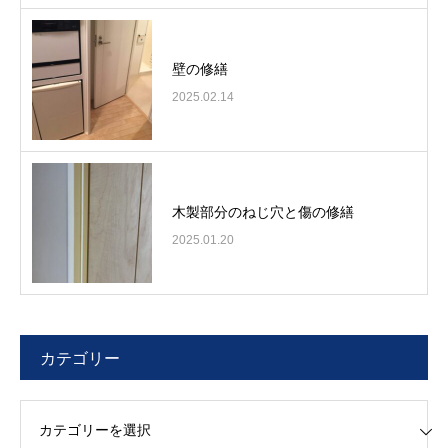
壁の修繕
2025.02.14
木製部分のねじ穴と傷の修繕
2025.01.20
カテゴリー
リー