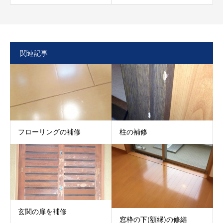
関連記事
フローリングの補修
柱の補修
玄関の扉を補修
窓枠の下(額縁)の修繕